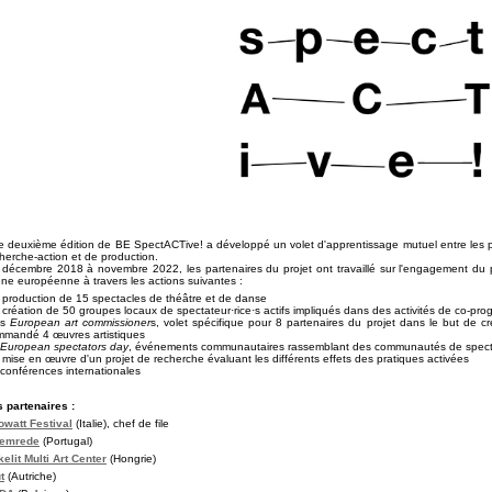
 deuxième édition de BE SpectACTive! a développé un volet d'apprentissage mutuel entre les pa
herche-action et de production.
décembre 2018 à novembre 2022, les partenaires du projet ont travaillé sur l'engagement du 
ne européenne à travers les actions suivantes :
a production de 15 spectacles de théâtre et de danse
a création de 50 groupes locaux de spectateur·rice·s actifs impliqués dans des activités de co-pr
es
European art commissioner
s, volet spécifique pour 8 partenaires du projet dans le but de 
mmandé 4 œuvres artistiques
European spectators day
, événements communautaires rassemblant des communautés de specta
a mise en œuvre d'un projet de recherche évaluant les différents effets des pratiques activées
 conférences internationales
 partenaires :
owatt Festival
(Italie), chef de file
temrede
(Portugal)
elit Multi Art Center
(Hongrie)
t
(Autriche)