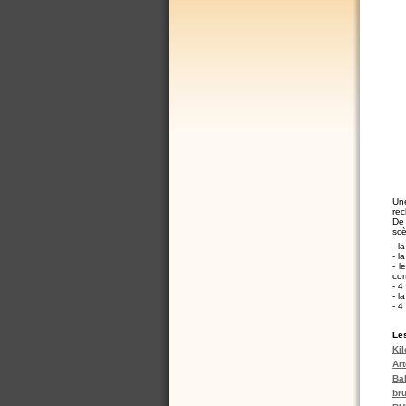
Une
rec
De 
scè
- l
- l
- l
co
- 4
- l
- 4
Les
Kil
Ar
Bak
bru