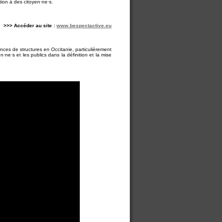
ion à des citoyen·ne·s.
>>> Accéder au site :
www.bespectactive.eu
ences de structures en Occitanie, particulièrement
·ne·s et les publics dans la définition et la mise