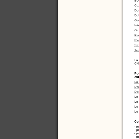
BU
Cd
Do
Dub
Go
Int
Oc
Ple
Ra
SK
Ta
La 
CN
Po
eu
La
L’A
Der
Le
Le
Le
Le
Ce
- p
- p
- p
- p