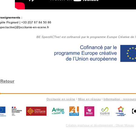
nseignements :
èle Picgirard | +33 (0)7 67 84 50 86
pectactive[@]occitanie-en-scene.fr
BE SpectACTive! est cofinancé par le programme Europe Créative de 
Retour
Occitanie en scène
I
Mise en réseau
I
Information - ressour
Création graphique et développement - Olivier Moreau