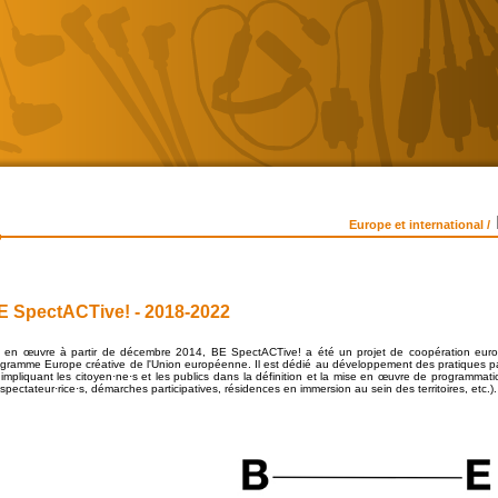
Europe et international /
E SpectACTive! - 2018-2022
s en œuvre à partir de décembre 2014, BE SpectACTive! a été un projet de coopération eur
gramme Europe créative de l'Union européenne. Il est dédié au développement des pratiques par
impliquant les citoyen·ne·s et les publics dans la définition et la mise en œuvre de programma
spectateur·rice·s, démarches participatives, résidences en immersion au sein des territoires, etc.).