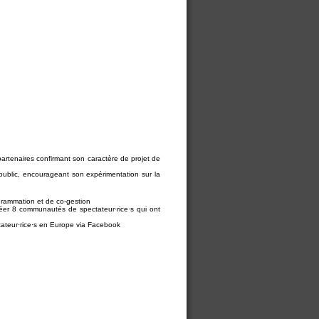
rtenaires confirmant son caractère de projet de
public, encourageant son expérimentation sur la
ogrammation et de co-gestion
créer 8 communautés de spectateur·rice·s qui ont
teur·rice·s en Europe via Facebook