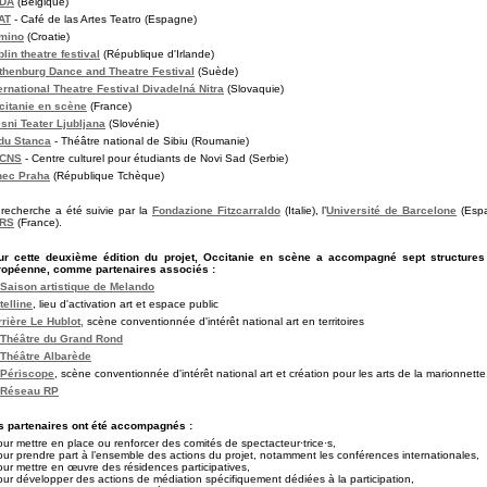
DA
(Belgique)
AT
- Café de las Artes Teatro (Espagne)
mino
(Croatie)
lin theatre festival
(République d'Irlande)
thenburg Dance and Theatre Festival
(Suède)
ernational Theatre Festival Divadelná Nitra
(Slovaquie)
citanie en scène
(France)
sni Teater Ljubljana
(Slovénie)
du Stanca
- Théâtre national de Sibiu (Roumanie)
CNS
- Centre culturel pour étudiants de Novi Sad (Serbie)
nec Praha
(République Tchèque)
recherche a été suivie par la
Fondazione Fitzcarraldo
(Italie), l’
Université de Barcelone
(Espa
RS
(France).
ur cette deuxième édition du projet, Occitanie en scène a accompagné sept structures 
ropéenne, comme partenaires associés :
 Saison artistique de Melando
telline
, lieu d'activation art et espace public
rière Le Hublot,
scène conventionnée d'intérêt national art en territoires
Théâtre du Grand Rond
Théâtre Albarède
 Périscope
, scène conventionnée d'intérêt national art et création pour les arts de la marionnette
 Réseau RP
s partenaires ont été accompagnés :
our mettre en place ou renforcer des comités de spectacteur·trice·s,
our prendre part à l’ensemble des actions du projet, notamment les conférences internationales,
our mettre en œuvre des résidences participatives,
our développer des actions de médiation spécifiquement dédiées à la participation,