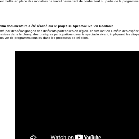
our mettre en place des modalités de travail permettant de confier tout ou partie de la programmat
film documentaire a été réalisé sur le projet BE SpectACTive! en Occitanie.
ustré par des témoignages des différents partenaires en région, ce film met en lumière des expéri
atrices dans le champ des pratiques participatives dans le spectacle vivant, impliquant les citoyen
œuvre de programmations ou dans les processus de création.