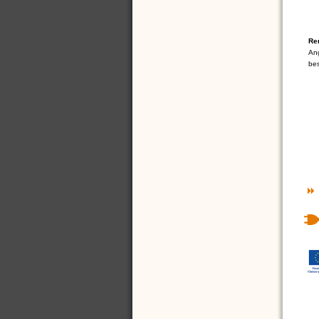
Re
Ang
bes