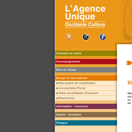
Occitanie en scène
Accompagnement
Mise en réseau
Europe et international
B
Nos projets de coopération
Les journées Focus
Notre accréditation Erasmus+
Mi
pro
Ressources
en 
de 
Information - ressource
Emploi - formation
Pratique