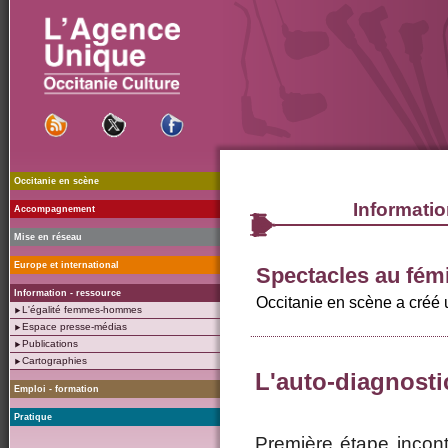
Occitanie en scène
Informatio
Accompagnement
Mise en réseau
Europe et international
Spectacles au fém
Information - ressource
Occitanie en scène a créé 
L'égalité femmes-hommes
Espace presse-médias
Publications
Cartographies
L'auto-diagnosti
Emploi - formation
Pratique
Première étape incon