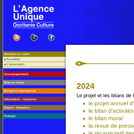
Occitanie en scène
Actualités
L'association
Accompagnement
Mise en réseau
2024
Europe et international
Le projet et les bilans d
Information - ressource
le projet annuel d'
Emploi - formation
le bilan d'activités
Pratique
le bilan moral
la revue de press
le récapitulatif de